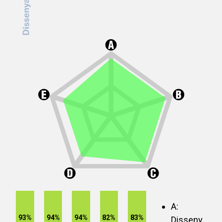
A:
93%
94%
94%
82%
83%
Disseny