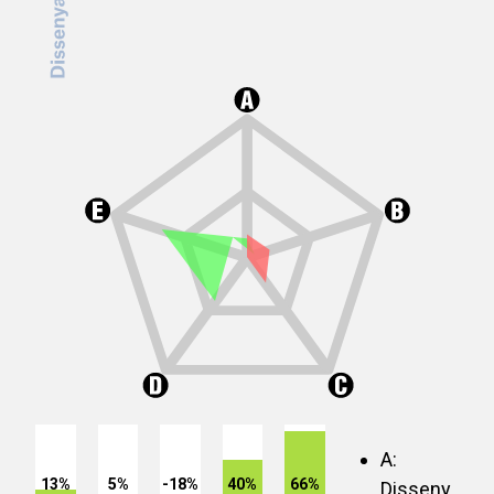
A:
13%
5%
-18%
40%
66%
Disseny