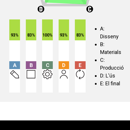
A:
93%
83%
100%
93%
83%
Disseny
B:
Materials
C:
A
B
C
D
E
Producció
D: L'ús
E: El final