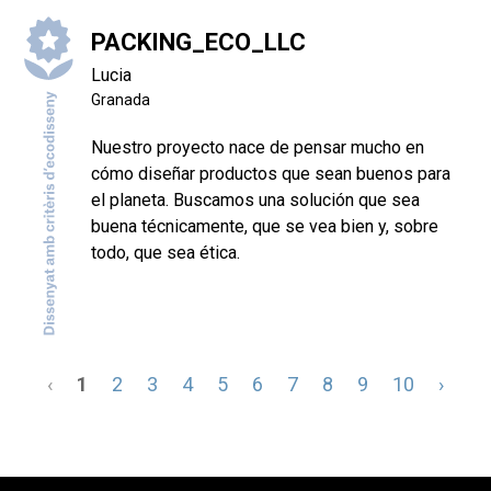
PACKING_ECO_LLC
Lucia
Granada
Nuestro proyecto nace de pensar mucho en
cómo diseñar productos que sean buenos para
el planeta. Buscamos una solución que sea
buena técnicamente, que se vea bien y, sobre
todo, que sea ética.
‹
1
2
3
4
5
6
7
8
9
10
›