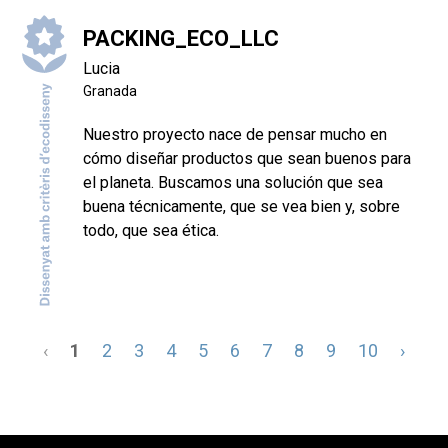
PACKING_ECO_LLC
Lucia
Granada
Nuestro proyecto nace de pensar mucho en
cómo diseñar productos que sean buenos para
el planeta. Buscamos una solución que sea
buena técnicamente, que se vea bien y, sobre
todo, que sea ética.
‹
1
2
3
4
5
6
7
8
9
10
›