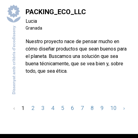
PACKING_ECO_LLC
Lucia
Granada
Nuestro proyecto nace de pensar mucho en
cómo diseñar productos que sean buenos para
el planeta. Buscamos una solución que sea
buena técnicamente, que se vea bien y, sobre
todo, que sea ética.
‹
1
2
3
4
5
6
7
8
9
10
›