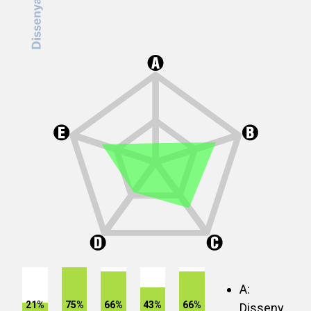
A:
21%
75%
66%
43%
66%
Disseny