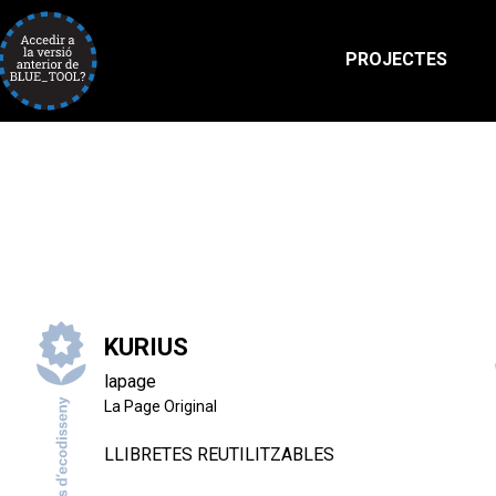
Accedir a la versió anterior de Blue Tool?
PROJECTES
KURIUS
lapage
La Page Original
LLIBRETES REUTILITZABLES