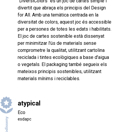
"DiversiColors" és un joc de cartes simple i
divertit que abraça els principis del Design
for All. Amb una temàtica centrada en la
diversitat de colors, aquest joc és accessible
per a persones de totes les edats i habilitats.
El joc de cartes sostenible està dissenyat
per minimitzar l'ús de materials sense
comprometre la qualitat, utilitzant cartolina
reciclada i tintes ecològiques a base d'aigua
o vegetals. El packaging també segueix els
mateixos principis sostenibles, utilitzant
materials mínims i reciclables.
atypical
Eco
esdapc