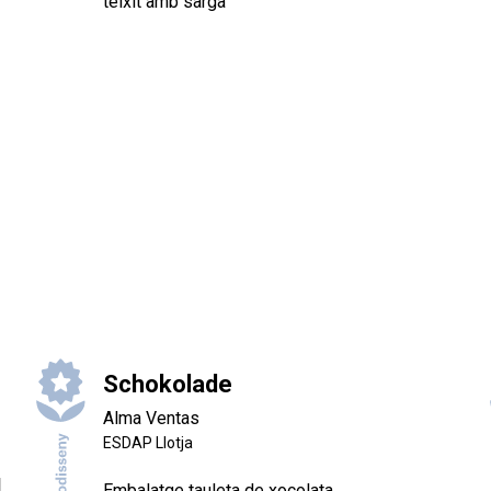
teixit amb sarga
Schokolade
Alma Ventas
ESDAP Llotja
Embalatge tauleta de xocolata