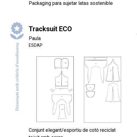
Packaging para sujetar latas sostenible
Tracksuit ECO
Paula
ESDAP
Conjunt elegant/esportiu de cotó reciclat