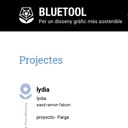
Projectes
lydia
lydia
easd ramon falcon
proyecto- Parga