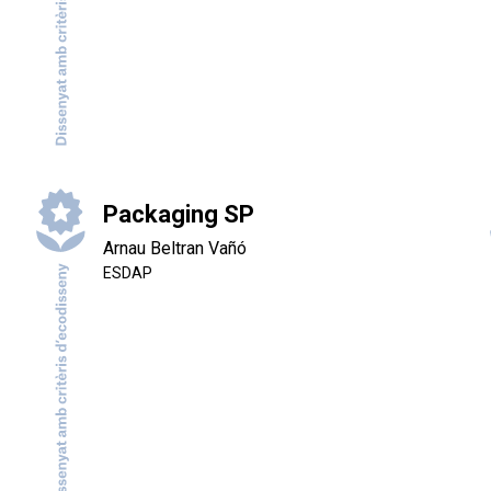
Packaging SP
Arnau Beltran Vañó
ESDAP