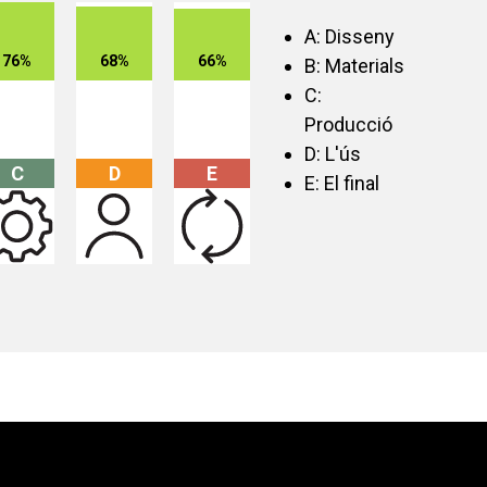
A: Disseny
76%
68%
66%
B: Materials
C:
Producció
D: L'ús
C
D
E
E: El final