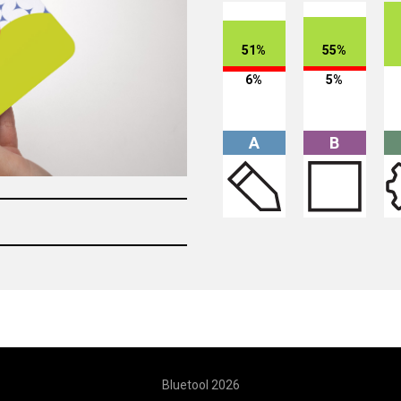
51%
55%
6%
5%
A
B
Bluetool 2026