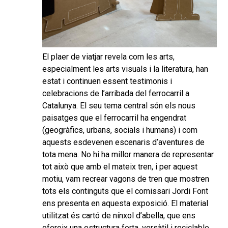
El plaer de viatjar revela com les arts,
especialment les arts visuals i la literatura, han
estat i continuen essent testimonis i
celebracions de l’arribada del ferrocarril a
Catalunya. El seu tema central són els nous
paisatges que el ferrocarril ha engendrat
(geogràfics, urbans, socials i humans) i com
aquests esdevenen escenaris d’aventures de
tota mena. No hi ha millor manera de representar
tot això que amb el mateix tren, i per aquest
motiu, vam recrear vagons de tren que mostren
tots els continguts que el comissari Jordi Font
ens presenta en aquesta exposició. El material
utilitzat és cartó de nínxol d’abella, que ens
ofereix una estructura forta, versàtil i reciclable.